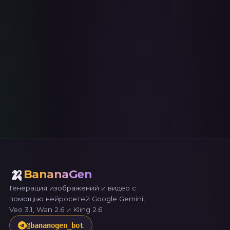
Мы используем cookies и Яндекс.Метрику для
улучшения работы сайта. Продолжая использовать
сайт, вы соглашаетесь с
политикой
конфиденциальности
.
Принять
🍌
BananaGen
Генерация изображений и видео с
помощью нейросетей Google Gemini,
Veo 3.1, Wan 2.6 и Kling 2.6
@
bananogen_bot