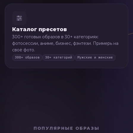
Каталог пресетов
300+ готовых образов в 30+ категориях:
фотосессии, аниме, бизнес, фэнтези. Примерь на
своё фото.
300+ образов
30+ категорий
Мужские и женские
✨
Мокрый гламур + студия
ПОПУЛЯРНЫЕ ОБРАЗЫ
🎩
Джентльмен
1
🍌