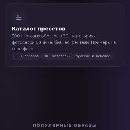
Каталог пресетов
300+ готовых образов в 30+ категориях:
фотосессии, аниме, бизнес, фэнтези. Примерь на
своё фото.
300+ образов
30+ категорий
Мужские и женские
🌹
Девушка в розах
ПОПУЛЯРНЫЕ ОБРАЗЫ
🤵
Чёрно-белая элегантность
1
🍌