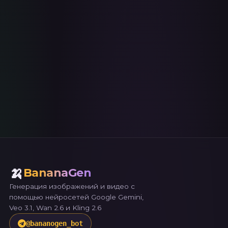
Мы используем cookies и Яндекс.Метрику для
улучшения работы сайта. Продолжая использовать
сайт, вы соглашаетесь с
политикой
конфиденциальности
.
Принять
🍌
BananaGen
Генерация изображений и видео с
помощью нейросетей Google Gemini,
Veo 3.1, Wan 2.6 и Kling 2.6
@
bananogen_bot