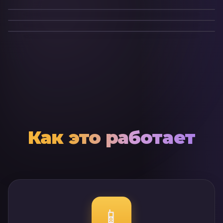
🎩
Джентльмен
1
🍌
1
🍌
Фото
Фото
Фото
Как это работает
📱